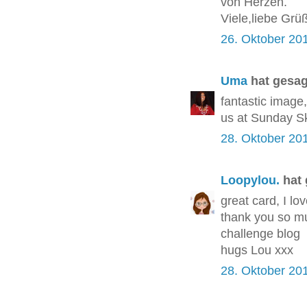
von Herzen.
Viele,liebe Grü
26. Oktober 20
Uma
hat gesa
fantastic image,
us at Sunday S
28. Oktober 20
Loopylou.
hat
great card, I lo
thank you so mu
challenge blog
hugs Lou xxx
28. Oktober 20