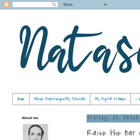
Home
Meine Anleitungen/My Tutorials
My Digital Stamps
I 
About me
Freitag, 26. Okto
Raise the Bar 