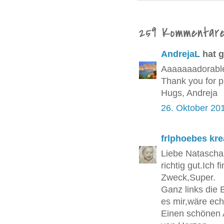
259 Kommentare
AndrejaL
hat 
Aaaaaaadorable 
Thank you for p
Hugs, Andreja
26. Oktober 20
frlphoebes kre
Liebe Natascha 
richtig gut.Ich 
Zweck,Super.
Ganz links die B
es mir,wäre echt
Einen schönen 